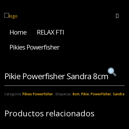
Home
RELAX FTI
Pikies Powerfisher
Pikie Powerfisher Sandra 8cm
Categoría:
Pikies Powerfisher
Etiquetas:
8cm
,
Pikie
,
PowerFisher
,
Sandra
Productos relacionados