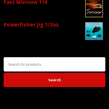
Fast Minnow 110
Powerfisher Jig 1/2oz
Search
for:
Search