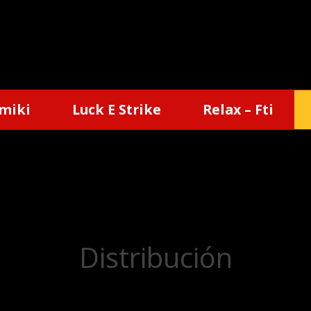
miki
Luck E Strike
Relax – Fti
Distribución