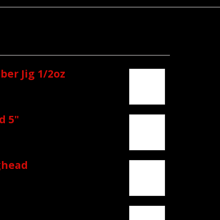
er Jig 1/2oz
d 5"
ghead