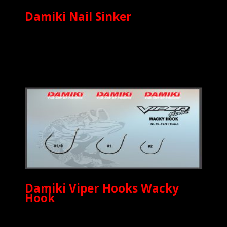
Damiki Nail Sinker
Damiki Viper Hooks Wacky
Hook