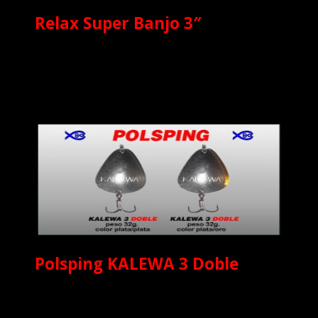
Relax Super Banjo 3″
Polsping KALEWA 3 Doble