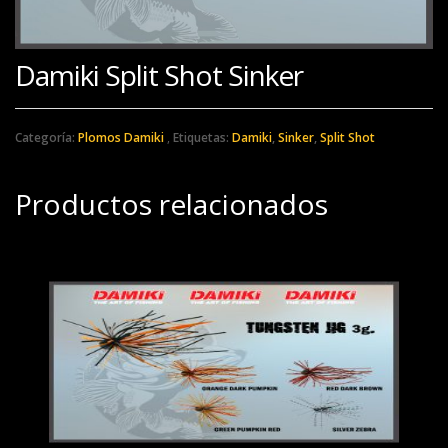
Damiki Split Shot Sinker
Categoría:
Plomos Damiki
Etiquetas:
Damiki
,
Sinker
,
Split Shot
Productos relacionados