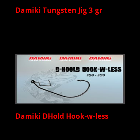
Damiki Tungsten Jig 3 gr
Damiki DHold Hook-w-less