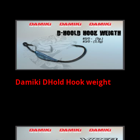
Damiki DHold Hook weight